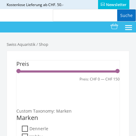
Newsletter
Kostenlose
Lieferung ab CHF. 50.-
Swiss Aquaristik
/
Shop
Preis
Min.
Max.
Preis:
CHF 0
—
CHF 150
Filter
Preis
Preis
Custom Taxonomy: Marken
Marken
Dennerle