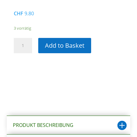
CHF
9.80
3 vorrätig
Amazonas
Add to Basket
Glitter
Nuggets,
6-
8mm,
kupfer
Menge
PRODUKT BESCHREIBUNG