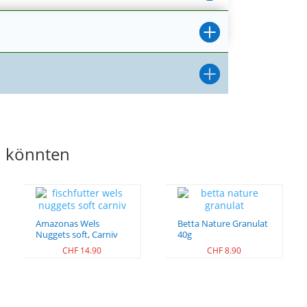
en könnten
Amazonas Wels
Betta Nature Granulat
Nuggets soft, Carniv
40g
CHF
14.90
CHF
8.90