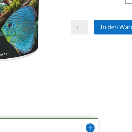
Diskus
In den War
Granulat
Color
Menge