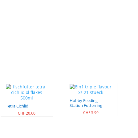
Hobby Feeding
Station Futterring
Tetra Cichlid
CHF
5.90
CHF
20.60