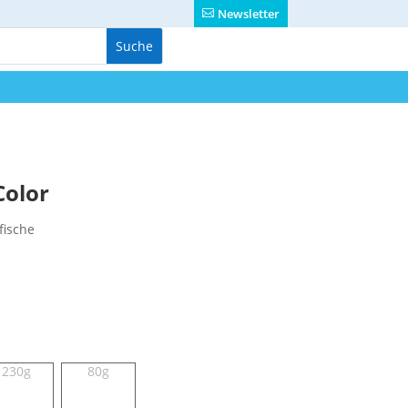
Newsletter
Color
fische
230g
80g