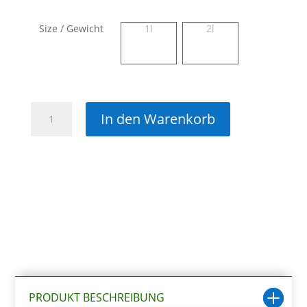
Size / Gewicht
1l
2l
Eheim
In den Warenkorb
Karbon
Filtermedien
für
Aussenfilter
Menge
PRODUKT BESCHREIBUNG