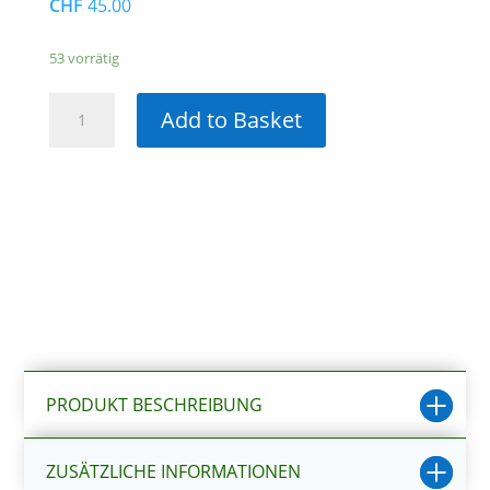
CHF
45.00
53 vorrätig
Eheim
Add to Basket
Skim
350
Oberflächenabsauger
300l/h,
5W,
54x40.5x132mm
Menge
PRODUKT BESCHREIBUNG
ZUSÄTZLICHE INFORMATIONEN