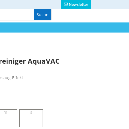
Newsletter
reiniger AquaVAC
nsaug-Effekt
m
s