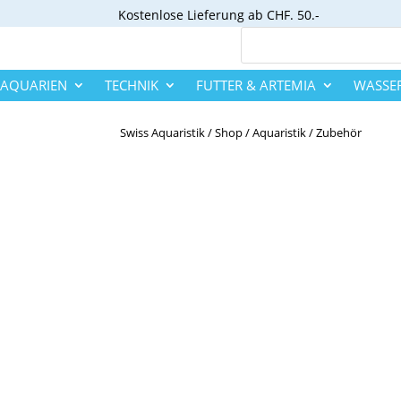
Kostenlose
Lieferung ab CHF. 50.-
AQUARIEN
TECHNIK
FUTTER & ARTEMIA
WASSE
Swiss Aquaristik
/
Shop
/
Aquaristik
/
Zubehör