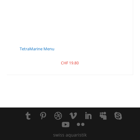
TetraMarine Menu
CHF
19.80
swiss aquaristik