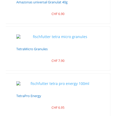
Amazonas universal Granulat 40g
CHF
6.90
TetraMicro Granules
CHF
7.90
TetraPro Energy
CHF
6.95