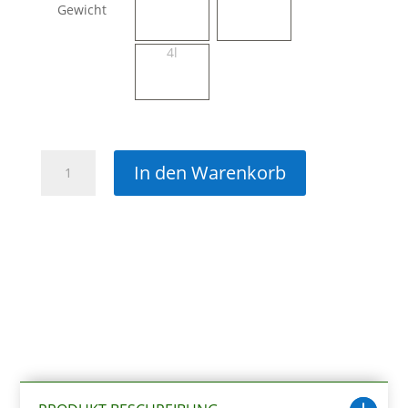
Gewicht
4l
TetraPond
In den Warenkorb
Colour
Sticks
Menge