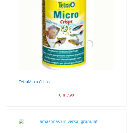
TetraMicro Crisps
CHF
7.90