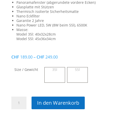
Panoramafenster (abgerundete vordere Ecken)
Glasplatte mit Stützen
Thermisch isolierte Sicherheitsmatte
Nano Eckfilter
Garantie 2 Jahre
Nano Power LED, 5W (8W beim 55l), 6500K
Masse:
Model 35l: 40x32x28cm
Model 55l: 45x36x34cm
CHF
189.00
–
CHF
249.00
Size / Gewicht
35l
55l
Dennerle
In den Warenkorb
Scapers
Tank
Basic